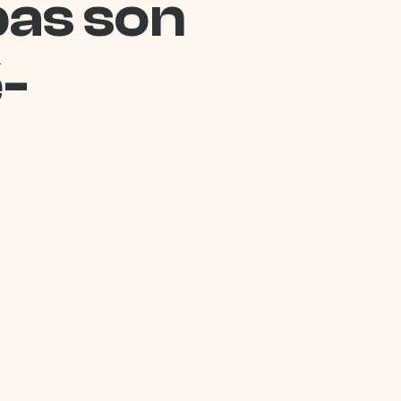
pas son
-