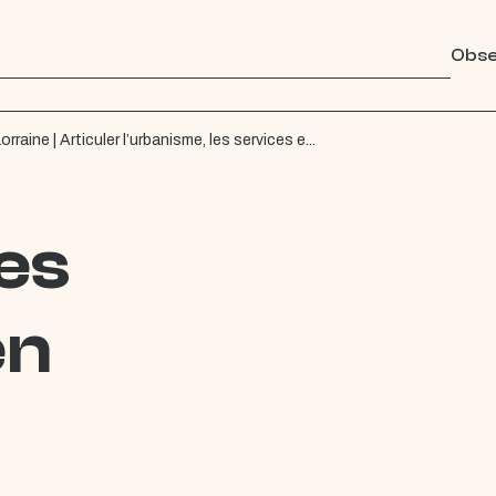
Obse
rraine | Articuler l’urbanisme, les services e...
es
en