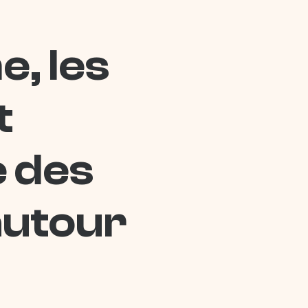
e, les
t
e des
autour