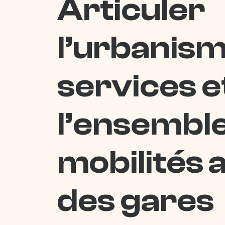
Articuler
l’urbanism
services e
l’ensembl
mobilités 
des gares